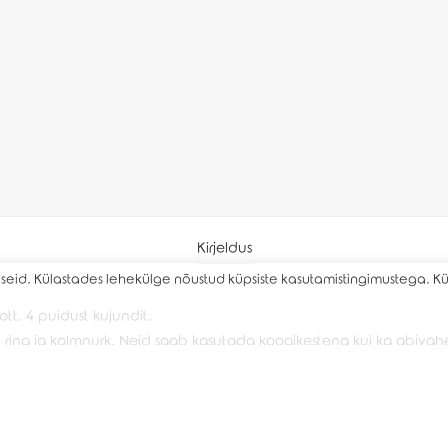
Kirjeldus
eid. Külastades lehekülge nõustud küpsiste kasutamistingimustega. K
tt, 4 puidust kujundit.
ülik, ring ja kolmnurk. Neid saab kasutada koogikestena kui ka abiv
rviga. Kõik värvid on lastele ohutud ning omavad vastavat sertifika
4 cm, ringi diameeter 7 cm, kolmnurga küljed 7 cm. Kõigi kujundit
t 51-55 cm, kott 33x 22 cm.
kangas (Öko-tex 100), kujundid kasepuit.