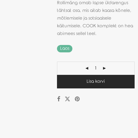
Rollimäng omab lapse üldarengus
tähtsat osa, mis aitab kaasa kõnele,
mõtlemisele ja sotsiaalsele
käitumisele. COOK komplekt on hea
abimees sellel teel.
Laos
Lisa korvi