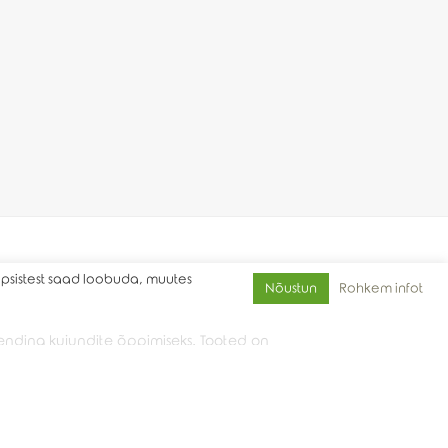
üpsistest saad loobuda, muutes
Rohkem infot
Nõustun
ahendina kujundite õppimiseks. Tooted on
ati.
e kõrgus on 4 cm.