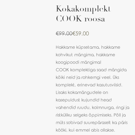
Kokakomplekt
COOK roosa
€
99.00
€
59.00
Algne
Praegune
hind
hind
oli:
on:
Hakkame küpsetama, hakkame
€99.00.
€59.00.
kohvikut mängima, hakkame
koogipoodi mängima!
COOK komplektiga saad mängida
kõiki neid ja rohkemgi veel. Üks
komplekt, erinevad kasutusviisid.
Lisaks kokamängudele on
kasepuidust kujundid head
vahendid ruudu, kolmnurga, ringi ja
ristküliku selgeks õppimiseks. Põll ja
müts sobivad suurepäraselt ka päris
kööki, kui emmel abis ollakse.