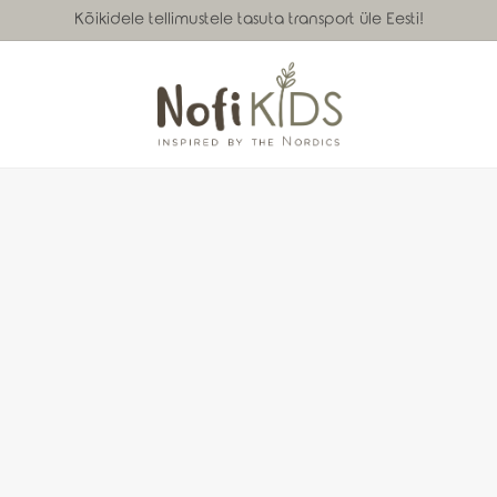
Kõikidele tellimustele tasuta transport üle Eesti!