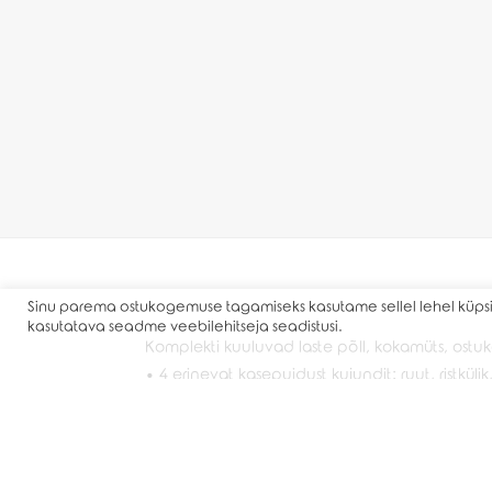
Sinu parema ostukogemuse tagamiseks kasutame sellel lehel küpsis
kasutatava seadme veebilehitseja seadistusi.
Komplekti kuuluvad laste põll, kokamüts, ostuko
• 4 erinevat kasepuidust kujundit: ruut, ristk
värvitud läbikumava lakiga ning muster trükivä
• Kujundite mõõdud: ruut 7×7 cm, ristkülik 7×
• Põlle pikkus õlast ca 60 cm, mütsi ümbermõõ
• Materjal: põll, müts ja ostukott 100% linane 