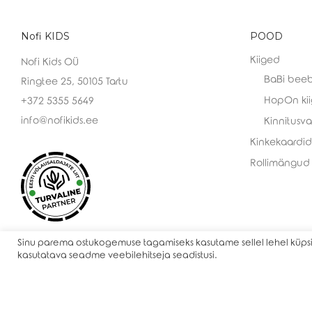
Nofi KIDS
POOD
Kiiged
Nofi Kids OÜ
BaBi beeb
Ringtee 25, 50105 Tartu
HopOn ki
+372 5355 5649
info@nofikids.ee
Kinnitusv
Kinkekaardid
Rollimängud
Sinu parema ostukogemuse tagamiseks kasutame sellel lehel küpsis
kasutatava seadme veebilehitseja seadistusi.
©
2026
Nofi KIDS