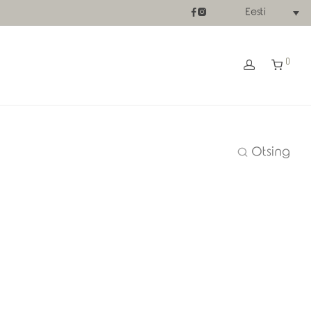
Eesti
0
Otsing