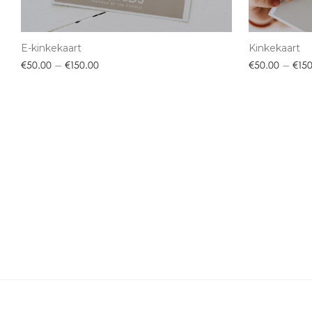
E-kinkekaart
Kinkekaart
Hinnavahemik: €50.00 kuni €150.00
€
50.00
–
€
150.00
€
50.00
–
€
15