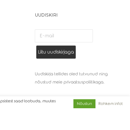
UUDISKIRI
Liitu uudiskirjaga
Uudiskirja tellides oled tutvunud ning
nõustud meie
privaatsuspoliitikaga
.
üpsistest saad loobuda, muutes
Rohkem infot
Nõustun