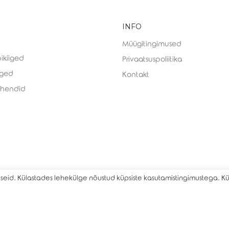
INFO
Müügitingimused
ikiiged
Privaatsuspoliitika
iged
Kontakt
ahendid
eid. Külastades lehekülge nõustud küpsiste kasutamistingimustega. K